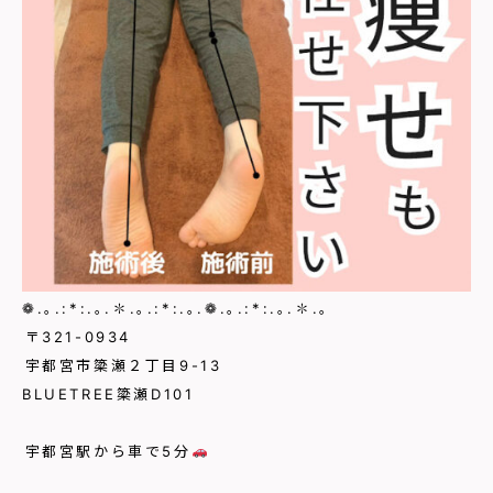
❁.｡.:*:.｡.✽.｡.:*:.｡.❁.｡.:*:.｡.✽.｡⁡
⁡〒321-0934⁡
⁡宇都宮市簗瀬２丁目9-13
BLUETREE簗瀬D101
⁡⁡
⁡宇都宮駅から車で5分
⁡
⁡⁡