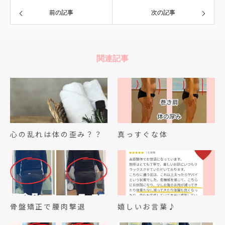
前の記事
次の記事
関連記事
心の乱れは体の歪み？？
真っすぐな体
骨盤矯正で腰肉撃退
嬉しいお言葉♪