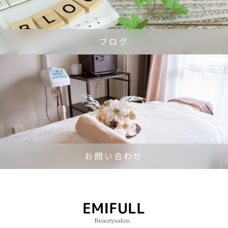
ブログ
お問い合わせ