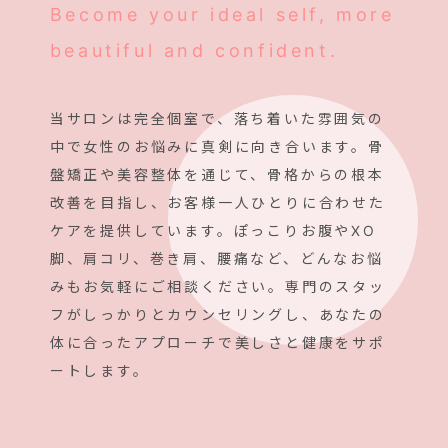
Become your ideal self, more
beautiful and confident.
当サロンは完全個室で、落ち着いた雰囲気の
中で女性のお悩みに真剣に向き合います。骨
盤矯正や美容整体を通じて、骨格からの根本
改善を目指し、お客様一人ひとりに合わせた
ケアを提供しています。ぽっこりお腹やXO
脚、肩コリ、巻き肩、腰痛など、どんなお悩
みもお気軽にご相談ください。専門のスタッ
フがしっかりとカウンセリングし、あなたの
体に合ったアプローチで美しさと健康をサポ
ートします。