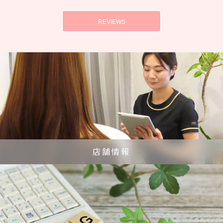
REVIEWS
店舗情報