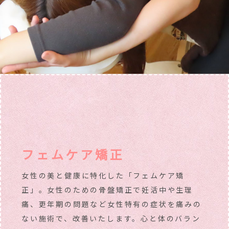
フェムケア矯正
女性の美と健康に特化した「フェムケア矯
正」。女性のための骨盤矯正で妊活中や生理
痛、更年期の問題など女性特有の症状を痛みの
ない施術で、改善いたします。心と体のバラン