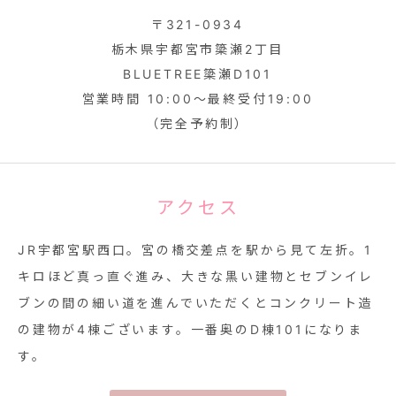
〒321-0934
栃木県宇都宮市簗瀬2丁目
BLUETREE簗瀬D101
営業時間 10:00～最終受付19:00
（完全予約制）
アクセス
JR宇都宮駅西口。宮の橋交差点を駅から見て左折。1
キロほど真っ直ぐ進み、大きな黒い建物とセブンイレ
ブンの間の細い道を進んでいただくとコンクリート造
の建物が4棟ございます。一番奥のD棟101になりま
す。