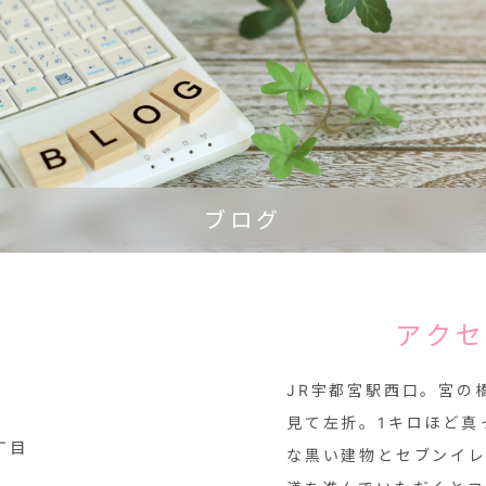
ブログ
アク
JR宇都宮駅西口。宮の
見て左折。1キロほど真
丁目
な黒い建物とセブンイ