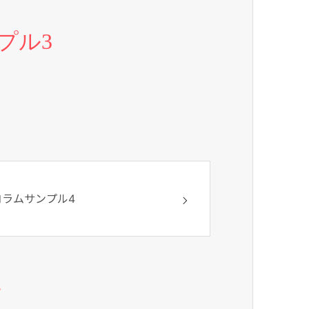
プル3
コラムサンプル4
ム