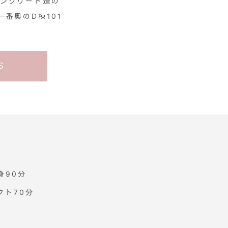
コンクリート造の
一番奥のD棟101
S
身90分
クト70分