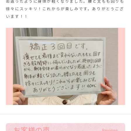
若返ったように身体が軽くなりました。腰と太もも回りも
徐々にスッキリ！これからが楽しみです。ありがとうござ
います！！
お客様の声
Reviews