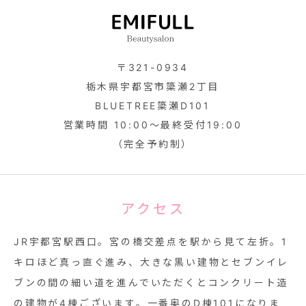
〒321-0934
栃木県宇都宮市簗瀬2丁目
BLUETREE簗瀬D101
営業時間 10:00～最終受付19:00
（完全予約制）
アクセス
JR宇都宮駅西口。宮の橋交差点を駅から見て左折。1
キロほど真っ直ぐ進み、大きな黒い建物とセブンイレ
ブンの間の細い道を進んでいただくとコンクリート造
の建物が4棟ございます。一番奥のD棟101になりま