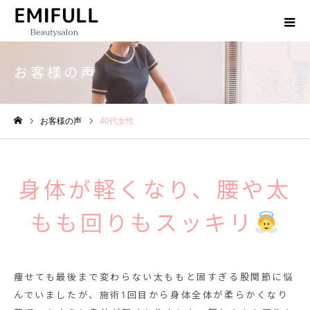
お客様の声
お客様の声
40代女性
ホーム
身体が軽くなり、腰や太
もも回りもスッキリ
痩せても最後まで変わらない太ももと固すぎる股関節に悩
んでいましたが、施術1回目から身体全体が柔らかくなり