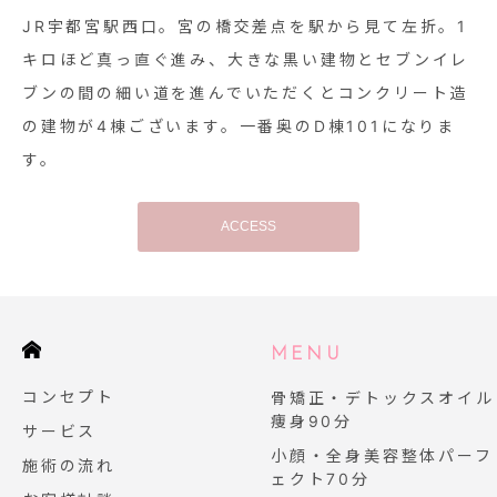
JR宇都宮駅西口。宮の橋交差点を駅から見て左折。1
キロほど真っ直ぐ進み、大きな黒い建物とセブンイレ
ブンの間の細い道を進んでいただくとコンクリート造
の建物が4棟ございます。一番奥のD棟101になりま
す。
ACCESS
E
MENU
コンセプト
骨矯正・デトックスオイル
痩身90分
サービス
小顔・全身美容整体パーフ
施術の流れ
ェクト70分